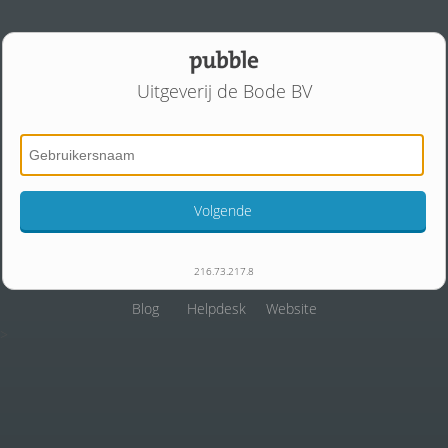
Uitgeverij de Bode BV
Volgende
216.73.217.8
Blog
Helpdesk
Website
>